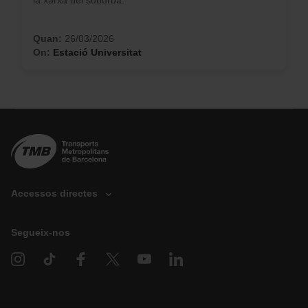
la xarxa del suburbà.
Quan:
26/03/2026
On:
Estació Universitat
Accessos directes
Segueix-nos
D
o
n
a
c
i