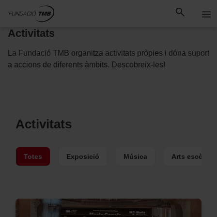
Saltar
Salta al contingut principal
al
contingut
Activitats
La Fundació TMB organitza activitats pròpies i dóna suport
a accions de diferents àmbits. Descobreix-les!
Activitats
Totes
Exposició
Música
Arts escèniq