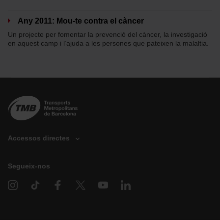
Any 2011: Mou-te contra el càncer
Un projecte per fomentar la prevenció del càncer, la investigació
en aquest camp i l’ajuda a les persones que pateixen la malaltia.
Accessos directes
Segueix-nos
D
o
n
a
c
i