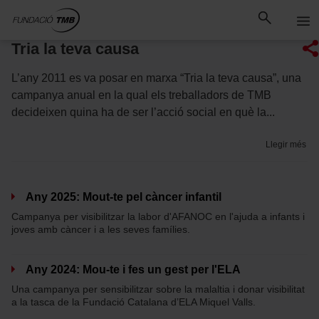
Saltar
Salta al contingut principal
al
contingut
Tria la teva causa
L’any 2011 es va posar en marxa “Tria la teva causa”, una
campanya anual en la qual els treballadors de TMB
decideixen quina ha de ser l’acció social en què la...
Llegir més
Any 2025: Mout-te pel càncer infantil
Campanya per visibilitzar la labor d'AFANOC en l'ajuda a infants i
joves amb càncer i a les seves famílies.
Any 2024: Mou-te i fes un gest per l'ELA
Una campanya per sensibilitzar sobre la malaltia i donar visibilitat
a la tasca de la Fundació Catalana d’ELA Miquel Valls.