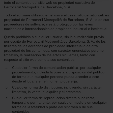
todo el contenido del sitio web es propiedad exclusiva de
nuestra
Política de cookies
.
Ferrocarril Metropolità de Barcelona, S. A.
En cualquier momento de la navegación en esta web,
podrás modificar tu selección de cookies seleccionando
Todo el software utilizado en el uso y el desarrollo del sitio web es
la opción “Gestor de cookies”, que encontrarás en el
propiedad de Ferrocarril Metropolità de Barcelona, S. A., o de sus
menú de la parte inferior de la web.
proveedores de software, y está protegido por las leyes
nacionales e internacionales de propiedad industrial e intelectual.
Queda prohibida a cualquier usuario, sin la autorización previa
por escrito de Ferrocarril Metropolità de Barcelona, S. A., de los
titulares de los derechos de propiedad intelectual o de otra
propiedad de los contenidos, con carácter enunciativo pero no
limitativo, la realización de los actos siguientes, tanto con
respecto al sitio web como a sus contenidos:
Cualquier forma de comunicación pública, por cualquier
procedimiento, incluida la puesta a disposición del público,
de forma que cualquier persona pueda acceder a este
desde el lugar y en el momento que elija.
Cualquier forma de distribución, incluyendo, sin carácter
limitativo, la venta, el alquiler y el préstamo.
Cualquier forma de reproducción directa o indirecta,
temporal o permanente, por cualquier medio y en cualquier
forma de la totalidad o parte del sitio web o de sus
contenidos.