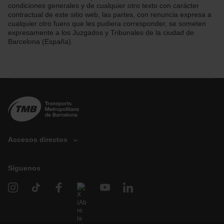
condiciones generales y de cualquier otro texto con carácter
contractual de este sitio web, las partes, con renuncia expresa a
cualquier otro fuero que les pudiera corresponder, se someten
expresamente a los Juzgados y Tribunales de la ciudad de
Barcelona (España).
Accesos directos
Síguenos
D
o
n
a
c
i
ó