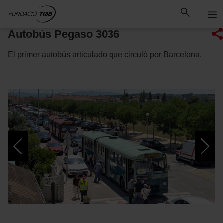
Saltar
Saltar al contenido principal
al
contenido
Autobús Pegaso 3036
El primer autobús articulado que circuló por Barcelona.