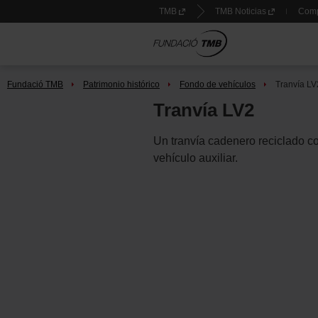
Saltar
TMB
TMB Noticias
Compr
Saltar al contenido principal
al
contenido
Te
encuentras
Fundació TMB
Patrimonio histórico
Fondo de vehículos
Tranvía LV
en:
Tranvía LV2
Un tranvía cadenero reciclado 
vehículo auxiliar.