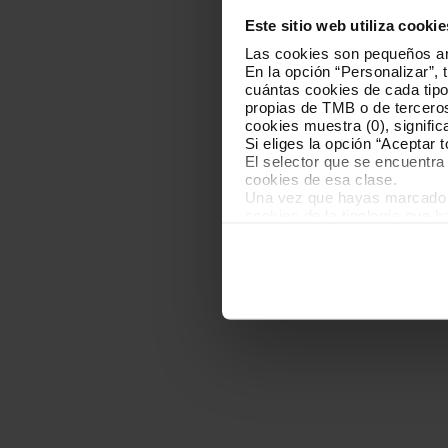
Este sitio web utiliza cookie
Las cookies son pequeños arc
En la opción “Personalizar”, 
cuántas cookies de cada tipol
propias de TMB o de terceros
cookies muestra (0), signific
Si eliges la opción “Aceptar 
El selector que se encuentra 
cookies de esa clase.
Una vez que hayas marcado tu
cookies de la tipología que 
personalización, porque perm
usuario.
Las cookies necesarias son i
empezar a navegar. Solo pue
En cualquier momento de la n
“Gestor de cookies”, que enco