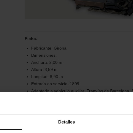
Ficha:
Fabricante: Girona
Dimensiones:
Anchura: 2,00 m
Altura: 3,59 m
Longitud: 8,90 m
Entrada en servicio: 1899
Adaptado a vehículo auxiliar: Tranvías de Barcelona,
Retirado de la circulación: 1971
Historia:
Detalles
Con la llegada de la electricidad a las líneas de tranvía 
Barcelona unos vehículos conocidos con el nombre de cad