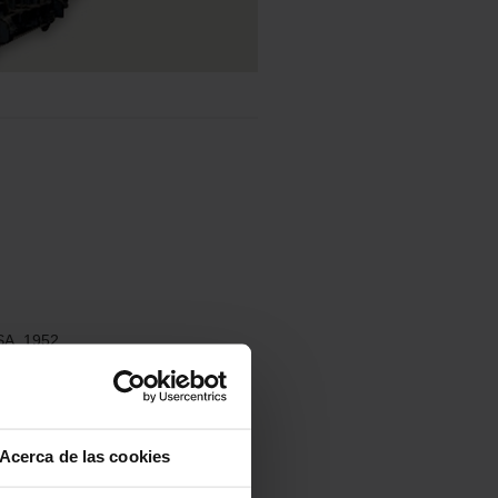
 SA, 1952
Acerca de las cookies
en 1899, empezaron a circular por
eneros. Estos tranvías fueron la