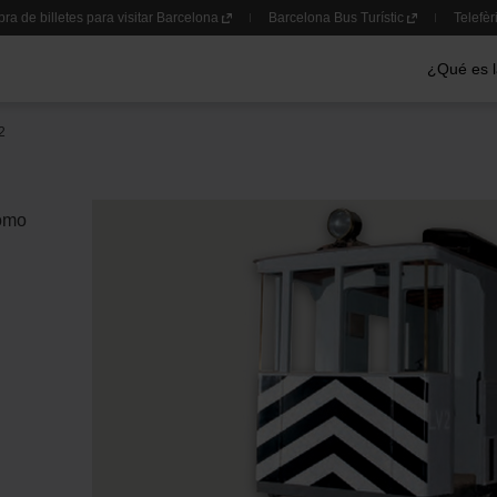
a de billetes para visitar Barcelona
Barcelona Bus Turístic
Telefèr
Menú prin
¿Qué es 
2
como