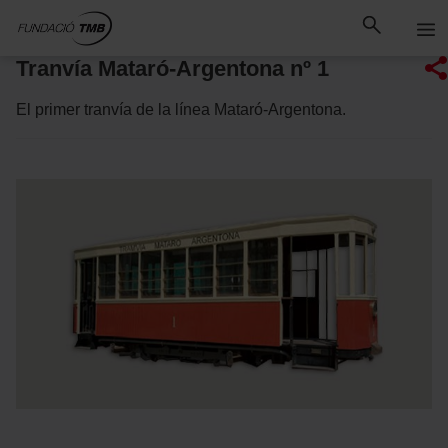
Saltar
Saltar al contenido principal
al
contenido
Tranvía Mataró-Argentona nº 1
El primer tranvía de la línea Mataró-Argentona.