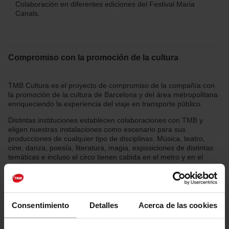
Colaboración en diferentes ediciones del Festival Maria
Canals.
Compromiso con la promoción de la cultura
TMB Cultura es el proyecto de compromiso de la compañía con
la promoción de la cultura de Barcelona y del área metropolitana
enriqueciendo la experiencia del viaje en transporte público.
Distintas instituciones establecen colaboraciones con TMB y
eligen nuestras instalaciones como escenario para sus
producciones de cualquier tipo de disciplinas. Música, teatro,
cine, danza, poesía, literatura, magia, exposiciones de distintas
temáticas e incluso el circo tienen cabida en el metro y en el
autobús.
Las instalaciones de TMB son escenario de varias producciones
culturales, como es el caso del Concurso Maria Canals, que
incluye el metro en su programa de instalación de pianos en los
Consentimiento
Detalles
Acerca de las cookies
espacios públicos para su libre uso, la Quincena Metropolitana
de la Danza, o la muestra de arte contemporáneo Swab, que,
bajo el nombre de Swab Stairs, ha organizado durante varias