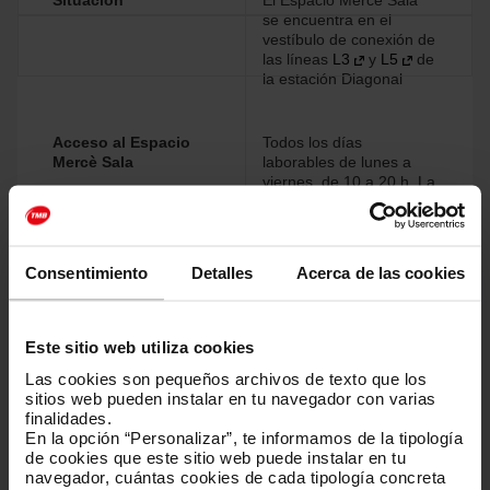
Situación
El Espacio Mercè Sala
se encuentra en el
vestíbulo de conexión de
las líneas
L3
y
L5
de
la estación Diagonal
Acceso al Espacio
Todos los días
Mercè Sala
laborables de lunes a
viernes, de 10 a 20 h. La
entrada es gratuita.
Consentimiento
Detalles
Acerca de las cookies
Algunas exposiciones de producción propia
Este sitio web utiliza cookies
Las cookies son pequeños archivos de texto que los
sitios web pueden instalar en tu navegador con varias
finalidades.
En la opción “Personalizar”, te informamos de la tipología
de cookies que este sitio web puede instalar en tu
navegador, cuántas cookies de cada tipología concreta