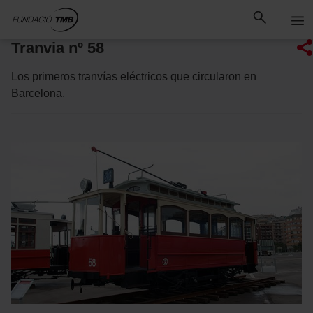
Saltar
Saltar al contenido principal
al
contenido
Tranvia nº 58
Los primeros tranvías eléctricos que circularon en
Barcelona.