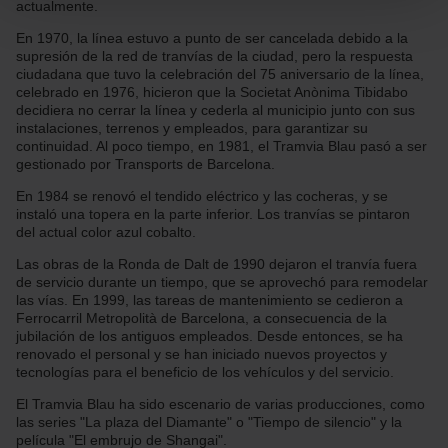
actualmente.
Las cookies necesarias son imprescindibles para el
funcionamiento de la web y, por tanto, si no las aceptas,
En 1970, la línea estuvo a punto de ser cancelada debido a la
no puedes empezar a navegar. Solo puedes consultar
supresión de la red de tranvías de la ciudad, pero la respuesta
nuestra
Política de cookies
.
ciudadana que tuvo la celebración del 75 aniversario de la línea,
En cualquier momento de la navegación en esta web,
celebrado en 1976, hicieron que la Societat Anònima Tibidabo
podrás modificar tu selección de cookies seleccionando
decidiera no cerrar la línea y cederla al municipio junto con sus
la opción “Gestor de cookies”, que encontrarás en el
instalaciones, terrenos y empleados, para garantizar su
menú de la parte inferior de la web.
continuidad. Al poco tiempo, en 1981, el Tramvia Blau pasó a ser
gestionado por Transports de Barcelona.
En 1984 se renovó el tendido eléctrico y las cocheras, y se
instaló una topera en la parte inferior. Los tranvías se pintaron
del actual color azul cobalto.
Las obras de la Ronda de Dalt de 1990 dejaron el tranvía fuera
de servicio durante un tiempo, que se aprovechó para remodelar
las vías. En 1999, las tareas de mantenimiento se cedieron a
Ferrocarril Metropolità de Barcelona, a consecuencia de la
jubilación de los antiguos empleados. Desde entonces, se ha
renovado el personal y se han iniciado nuevos proyectos y
tecnologías para el beneficio de los vehículos y del servicio.
El Tramvia Blau ha sido escenario de varias producciones, como
las series "La plaza del Diamante" o "Tiempo de silencio" y la
película "El embrujo de Shangai".