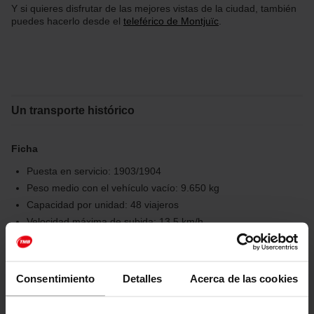
Y si quieres disfrutar de las mejores vistas de la ciudad, también
puedes hacerlo desde el
teleférico de Montjuïc
.
Un transporte histórico
Ficha
Puesta en servicio: 1903/1904
Peso medio con el vehículo vacío: 9.650 kg
Capacidad por unidad: 48 viajeros
Velocidad máxima de subida: 13,5 km/h
Velocidad máxima de bajada: 9,5 km/h
Potencia: 2x45 CV
Tensión: 550 V
Consentimiento
Detalles
Acerca de las cookies
N.º de controles: 1 con 11 posiciones (7 de marcha y 4 de
freno)