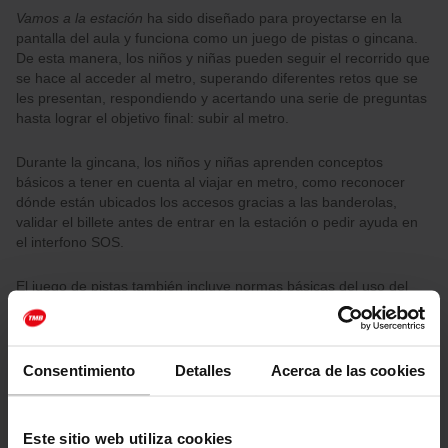
Vamos a la estación
ha sido diseñado para proyectarse en la
pantalla del aula y funciona como un juego de pistas o gincana.
De esta manera, los niños y niñas pueden seguir el recorrido que
se hace al acceder al metro, superando diferentes retos que se
les presentan, respondiendo y acertando una serie de preguntas
hasta lograr el objetivo final: subir al metro.
Durante la gincana, los niños y niñas aprenden conceptos
básicos a tener en cuenta al viajar en metro, como reconocer
dónde están ubicados los accesos gracias a las banderolas,
validar el billete antes de entrar en la estación o pedir ayuda en
el interfono SOS.
El juego de pistas también incluye normas básicas del uso del
transporte público, como ceder el asiento a quien lo necesite,
nunca bajar a las vías, o reconocer elementos en la misma
estación diseñados para ayudar a personas con discapacidad.
Consentimiento
Detalles
Acerca de las cookies
Este sitio web utiliza cookies