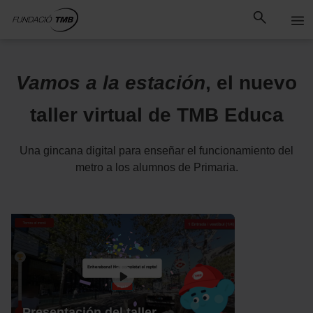
Saltar
Saltar al contenido principal
al
contenido
Vamos a la estación
, el nuevo
taller virtual de TMB Educa
Una gincana digital para enseñar el funcionamiento del
metro a los alumnos de Primaria.
Presentación del taller